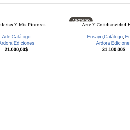
AGOTADO
lerias Y Mis Pintores
Arte Y Cotidianeidad 
Arte,Catálogo
Ensayo,Catálogo
,
E
Ardora Ediciones
Ardora Edicione
21.000,00
$
31.100,00
$