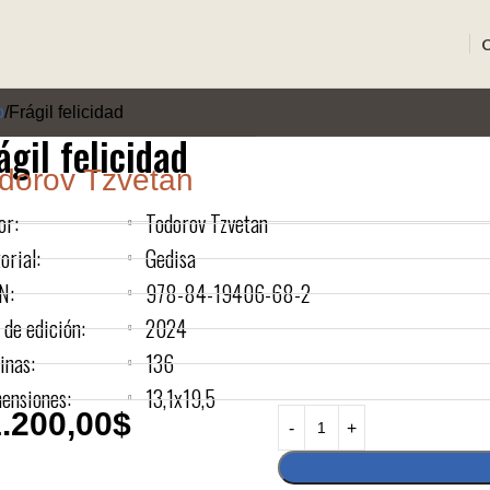
o
Frágil felicidad
ágil felicidad
dorov Tzvetan
or:
Todorov Tzvetan
orial:
Gedisa
N:
978-84-19406-68-2
 de edición:
2024
inas:
136
ensiones:
13,1x19,5
.200,00
$