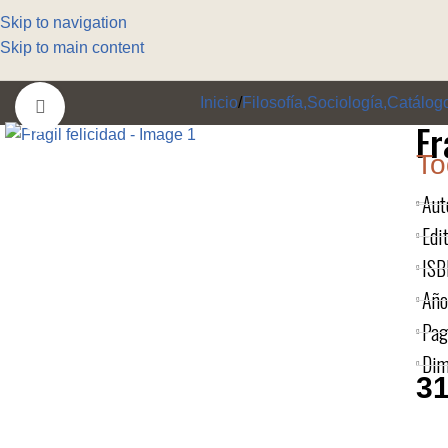
Skip to navigation
Skip to main content
Inicio
Filosofía,Sociología,Catálog
Click to enlarge
Fr
To
Aut
Edit
ISB
Año
Pag
Dim
31