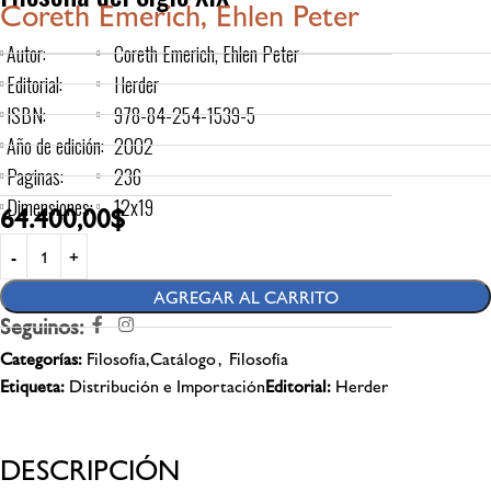
Coreth Emerich, Ehlen Peter
Autor:
Coreth Emerich, Ehlen Peter
Editorial:
Herder
ISBN:
978-84-254-1539-5
Año de edición:
2002
Paginas:
236
Dimensiones:
12x19
64.400,00
$
AGREGAR AL CARRITO
Seguinos:
Categorías:
Filosofía,Catálogo
,
Filosofía
Etiqueta:
Distribución e Importación
Editorial:
Herder
DESCRIPCIÓN