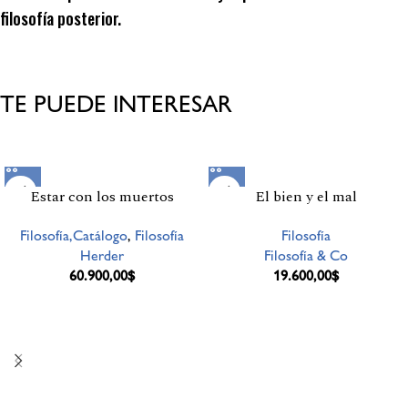
filosofía posterior.
TE PUEDE INTERESAR
Productos relacionados
Estar con los muertos
El bien y el mal
Filosofía,Catálogo
,
Filosofía
Filosofía
Herder
Filosofía & Co
60.900,00
$
19.600,00
$