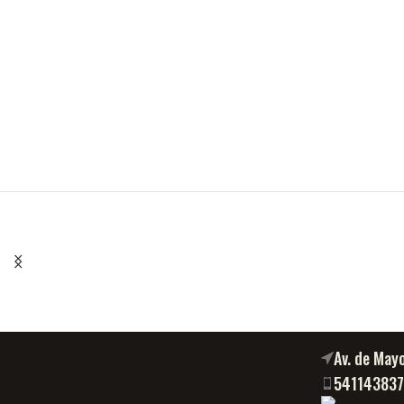
Av. de May
54114383