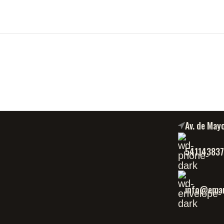
Av. de May
54114383
info@eman