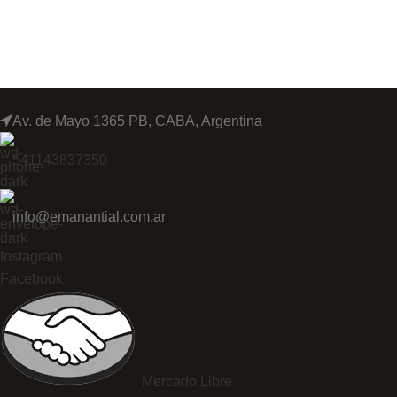
Av. de Mayo 1365 PB, CABA, Argentina
541143837350
info@emanantial.com.ar
Instagram
Facebook
Mercado Libre