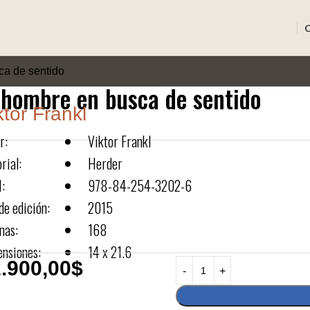
ca de sentido
 hombre en busca de sentido
ktor Frankl
r:
Viktor Frankl
rial:
Herder
:
978-84-254-3202-6
de edición:
2015
nas:
168
nsiones:
14 x 21.6
.900,00
$