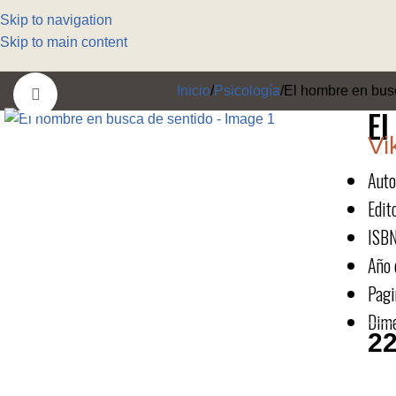
Skip to navigation
Skip to main content
Inicio
Psicología
El hombre en bus
Click to enlarge
El
Vi
Auto
Edito
ISBN
Año 
Pagi
Dime
22