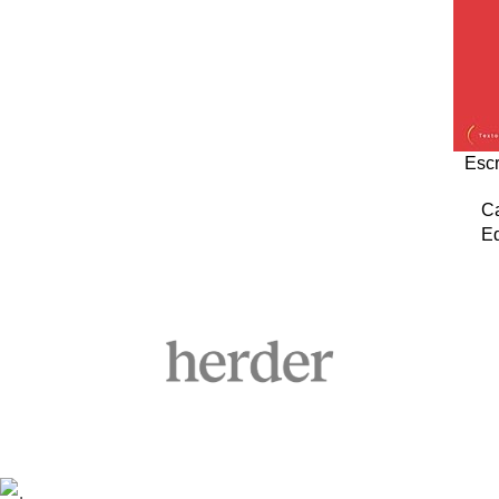
Escr
Ca
Ed