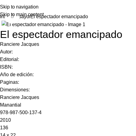
Skip to navigation
Skip to main content
Click to enlarge
Inicio
Ensayo
El espectador emancipado
El espectador emancipado
Ranciere Jacques
Autor:
Editorial:
ISBN:
Año de edición:
Paginas:
Dimensiones:
Ranciere Jacques
Manantial
978-987-500-137-4
2010
136
14 x 22