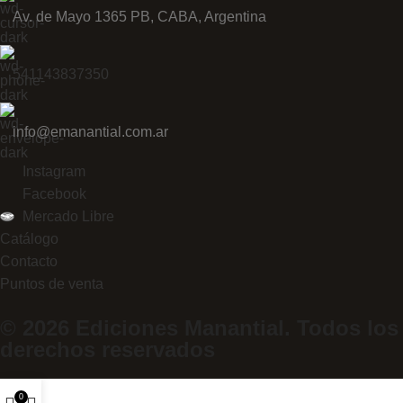
Av. de Mayo 1365 PB, CABA, Argentina
541143837350
info@emanantial.com.ar
Instagram
Facebook
Mercado Libre
Catálogo
Contacto
Puntos de venta
© 2026 Ediciones Manantial. Todos los
derechos reservados
0