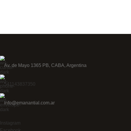
Av. de Mayo 1365 PB, CABA, Argentina
541143837350
info@emanantial.com.ar
Instagram
Facebook