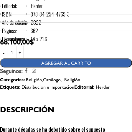
Editorial:
Herder
ISBN:
978-84-254-4769-3
Año de edición:
2022
Paginas:
362
Dimensiones:
14 x 21.6
68.100,00
$
AGREGAR AL CARRITO
Seguinos:
Categorías:
Religión,Catálogo
,
Religión
Etiqueta:
Distribución e Importación
Editorial:
Herder
DESCRIPCIÓN
Durante décadas se ha debatido sobre el supuesto