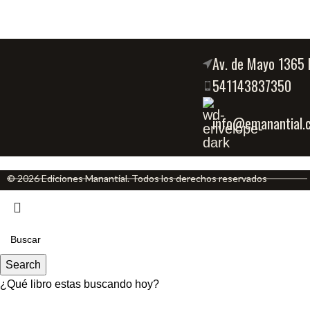
Av. de Mayo 1365 
541143837350
info@emanantial.
© 2026 Ediciones Manantial. Todos los derechos reservados
Search
¿Qué libro estas buscando hoy?