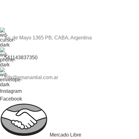
Av. de Mayo 1365 PB, CABA, Argentina
541143837350
info@emanantial.com.ar
Instagram
Facebook
Mercado Libre