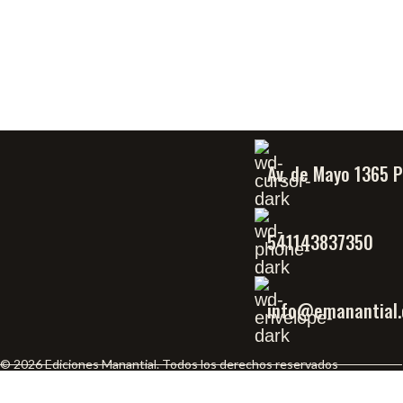
Av. de Mayo 1365 
541143837350
info@emanantial.
© 2026 Ediciones Manantial. Todos los derechos reservados