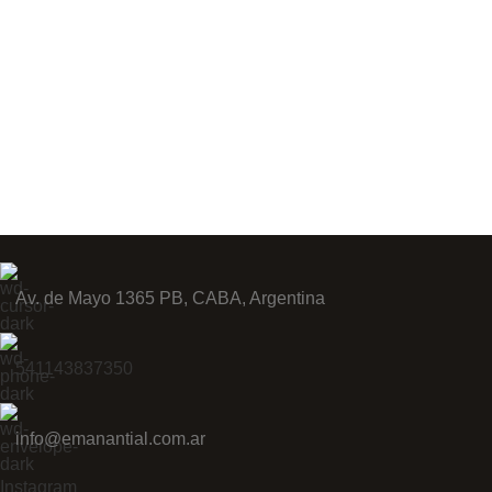
Av. de Mayo 1365 PB, CABA, Argentina
541143837350
info@emanantial.com.ar
Instagram