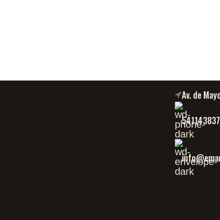
Av. de May
54114383
info@eman