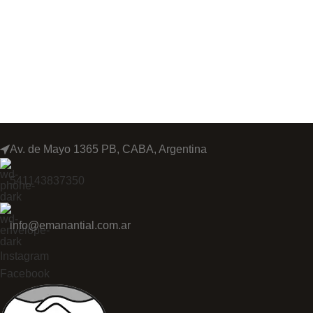
Av. de Mayo 1365 PB, CABA, Argentina
541143837350
info@emanantial.com.ar
Instagram
Facebook