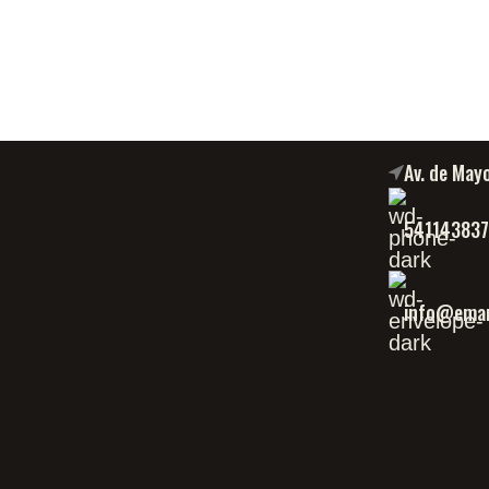
Av. de May
54114383
info@eman