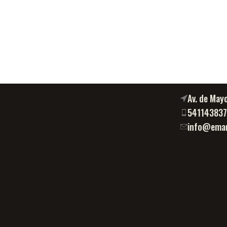
Av. de May
54114383
info@eman