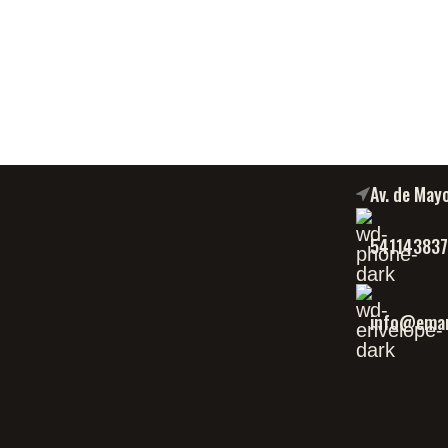
Av. de May
54114383
info@eman