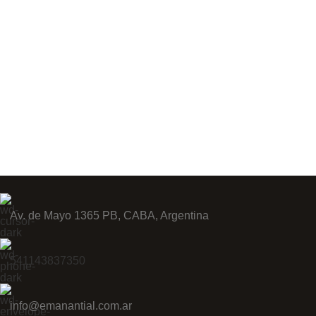
Av. de Mayo 1365 PB, CABA, Argentina
541143837350
info@emanantial.com.ar