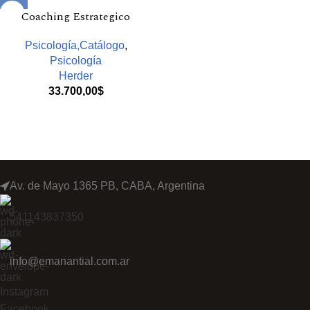
Coaching Estrategico
Psicología,Catálogo
,
Psicología
Herder
33.700,00
$
Av. de Mayo 1365 PB, CABA, Argentina
541143837350
info@emanantial.com.ar
Instagram
Facebook