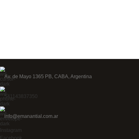
Av. de Mayo 1365 PB, CABA, Argentina
541143837350
info@emanantial.com.ar
Instagram
Facebook