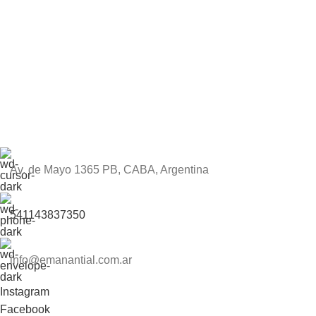
Av. de Mayo 1365 PB, CABA, Argentina
541143837350
info@emanantial.com.ar
Instagram
Facebook