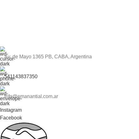
Av. de Mayo 1365 PB, CABA, Argentina
541143837350
info@emanantial.com.ar
Instagram
Facebook