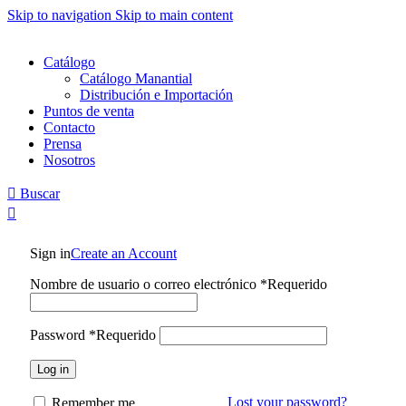
0
0
Skip to navigation
Skip to main content
Catálogo
Catálogo Manantial
Distribución e Importación
Puntos de venta
Contacto
Prensa
Nosotros
Buscar
Sign in
Create an Account
Nombre de usuario o correo electrónico
*
Requerido
Password
*
Requerido
Log in
Lost your password?
Remember me