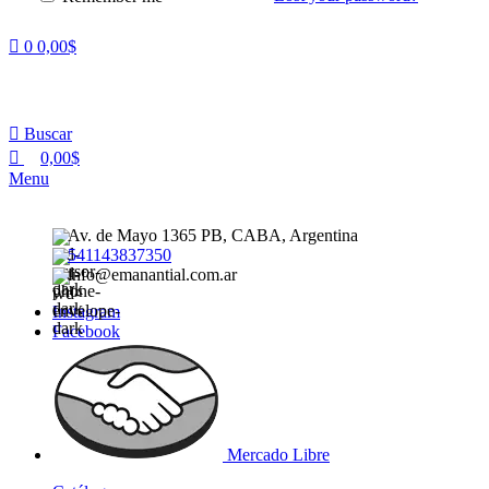
0
0,00
$
Buscar
0,00
$
Menu
Av. de Mayo 1365 PB, CABA, Argentina
541143837350
info@emanantial.com.ar
Instagram
Facebook
Mercado Libre