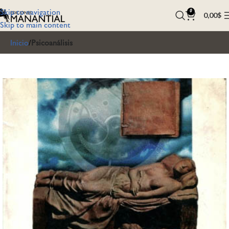
Skip to navigation
0
0,00
$
Skip to main content
Inicio
Psicoanálisis