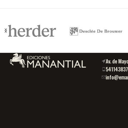
Av. de May
54114383
info@eman