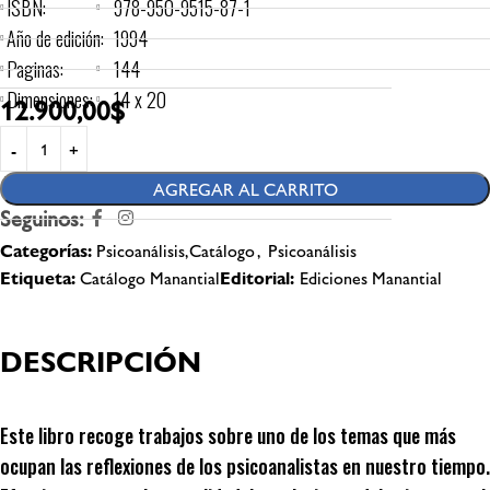
ISBN:
978-950-9515-87-1
Año de edición:
1994
Paginas:
144
Dimensiones:
14 x 20
12.900,00
$
AGREGAR AL CARRITO
Seguinos:
Categorías:
Psicoanálisis,Catálogo
,
Psicoanálisis
Etiqueta:
Catálogo Manantial
Editorial:
Ediciones Manantial
DESCRIPCIÓN
Este libro recoge trabajos sobre uno de los temas que más
ocupan las reflexiones de los psicoanalistas en nuestro tiempo.