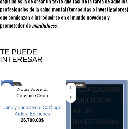
capítulo es la de crear un texto que facilite la tarea de aquellos
profesionales de la salud mental (terapeutas o investigadores)
que comienzan a introducirse en el mundo novedoso y
prometedor de
mindfulness
.
TE PUEDE
INTERESAR
Productos relacionados
AGOTADO
AGOTADO
Notas Sobre El
Cinemat•Grafo
Cine y audiovisual,Catálogo
Ardora Ediciones
26.700,00
$