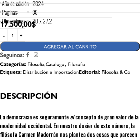
Año de edición:
2024
Paginas:
96
Dimensiones:
20 x 27,2
17.500,00
$
AGREGAR AL CARRITO
Seguinos:
Categorías:
Filosofía,Catálogo
,
Filosofía
Etiqueta:
Distribución e Importación
Editorial:
Filosofía & Co
DESCRIPCIÓN
La democracia es seguramente
el
concepto de gran valor de la
modernidad occidental. En nuestro dosier de este número, la
filósofa Carmen Madorrán nos plantea dos cosas que parecen