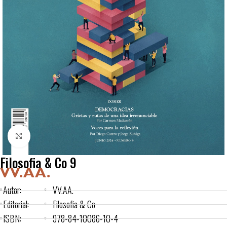
Click to enlarge
Filosofia & Co 9
VV.AA.
Autor:
VV.AA.
Editorial:
Filosofia & Co
ISBN:
978-84-10086-10-4