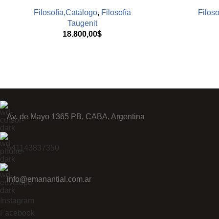
Filosofía,Catálogo
,
Filosofía
Filoso
Taugenit
18.800,00
$
Av. de Mayo 1365 PB, CABA, Argentina
541143837350
info@emanantial.com.ar
Instagram
Facebook