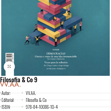
Click to enlarge
Filosofia & Co 9
VV.AA.
Autor:
VV.AA.
Editorial:
Filosofia & Co
ISBN:
978-84-10086-10-4