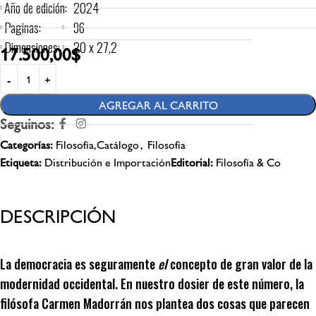
Año de edición:
2024
Paginas:
96
Dimensiones:
20 x 27,2
17.500,00
$
AGREGAR AL CARRITO
Seguinos:
Categorías:
Filosofía,Catálogo
,
Filosofía
Etiqueta:
Distribución e Importación
Editorial:
Filosofía & Co
DESCRIPCIÓN
La democracia es seguramente
el
concepto de gran valor de la
modernidad occidental. En nuestro dosier de este número, la
filósofa Carmen Madorrán nos plantea dos cosas que parecen