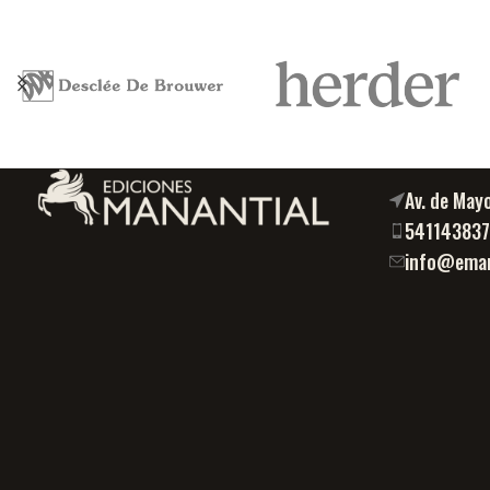
Av. de May
54114383
info@eman