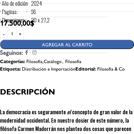
Año de edición:
2024
Paginas:
96
Dimensiones:
20 x 27,2
17.500,00
$
AGREGAR AL CARRITO
Seguinos:
Categorías:
Filosofía,Catálogo
,
Filosofía
Etiqueta:
Distribución e Importación
Editorial:
Filosofía & Co
DESCRIPCIÓN
La democracia es seguramente
el
concepto de gran valor de la
modernidad occidental. En nuestro dosier de este número, la
filósofa Carmen Madorrán nos plantea dos cosas que parecen