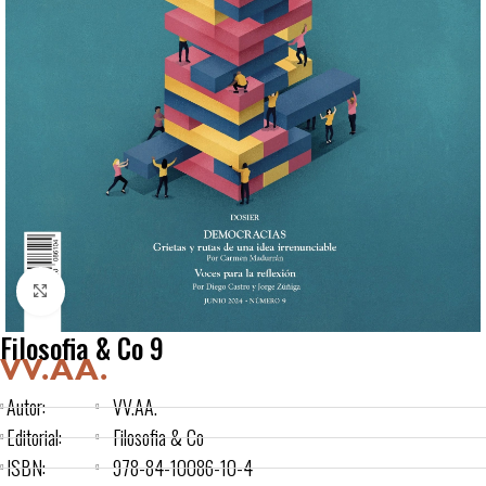
Click to enlarge
Filosofia & Co 9
VV.AA.
Autor:
VV.AA.
Editorial:
Filosofia & Co
ISBN:
978-84-10086-10-4