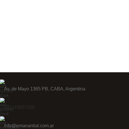
Av. de Mayo 1365 PB, CABA, Argentina
541143837350
info@emanantial.com.ar