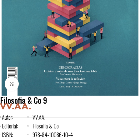
Click to enlarge
Filosofia & Co 9
VV.AA.
Autor:
VV.AA.
Editorial:
Filosofia & Co
ISBN:
978-84-10086-10-4