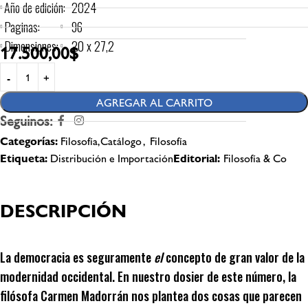
Año de edición:
2024
Paginas:
96
Dimensiones:
20 x 27,2
17.500,00
$
AGREGAR AL CARRITO
Seguinos:
Categorías:
Filosofía,Catálogo
,
Filosofía
Etiqueta:
Distribución e Importación
Editorial:
Filosofía & Co
DESCRIPCIÓN
La democracia es seguramente
el
concepto de gran valor de la
modernidad occidental. En nuestro dosier de este número, la
filósofa Carmen Madorrán nos plantea dos cosas que parecen