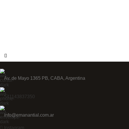
Av. de Mayo 1365 PB, CABA, Argentina
541143837350
info@emanantial.com.ar
Instagram