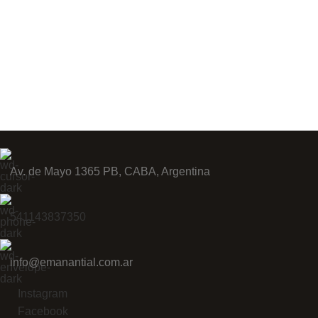
Av. de Mayo 1365 PB, CABA, Argentina
541143837350
info@emanantial.com.ar
Instagram
Facebook