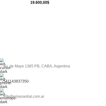
19.600,00
$
Av. de Mayo 1365 PB, CABA, Argentina
541143837350
info@emanantial.com.ar