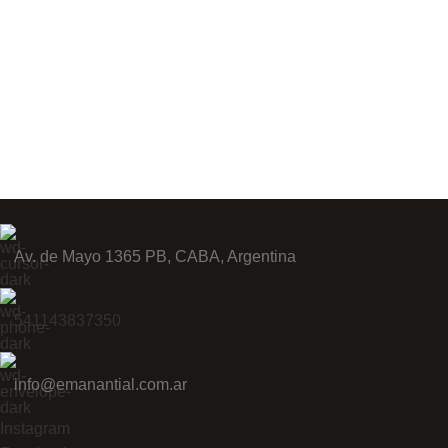
Av. de Mayo 1365 PB, CABA, Argentina
541143837350
info@emanantial.com.ar
Instagram