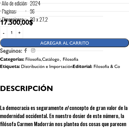
Año de edición:
2024
Paginas:
96
Dimensiones:
20 x 27,2
17.500,00
$
AGREGAR AL CARRITO
Seguinos:
Categorías:
Filosofía,Catálogo
,
Filosofía
Etiqueta:
Distribución e Importación
Editorial:
Filosofía & Co
DESCRIPCIÓN
La democracia es seguramente
el
concepto de gran valor de la
modernidad occidental. En nuestro dosier de este número, la
filósofa Carmen Madorrán nos plantea dos cosas que parecen