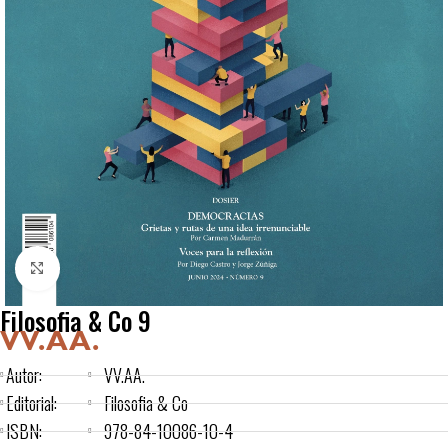
Click to enlarge
Filosofia & Co 9
VV.AA.
Autor:
VV.AA.
Editorial:
Filosofia & Co
ISBN:
978-84-10086-10-4