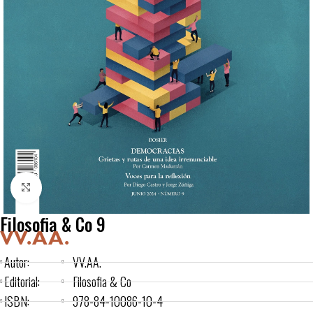
Click to enlarge
Filosofia & Co 9
VV.AA.
Autor:
VV.AA.
Editorial:
Filosofia & Co
ISBN:
978-84-10086-10-4