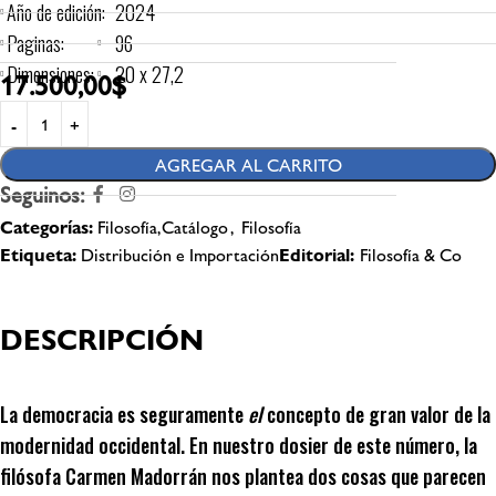
Año de edición:
2024
Paginas:
96
Dimensiones:
20 x 27,2
17.500,00
$
AGREGAR AL CARRITO
Seguinos:
Categorías:
Filosofía,Catálogo
,
Filosofía
Etiqueta:
Distribución e Importación
Editorial:
Filosofía & Co
DESCRIPCIÓN
La democracia es seguramente
el
concepto de gran valor de la
modernidad occidental. En nuestro dosier de este número, la
filósofa Carmen Madorrán nos plantea dos cosas que parecen