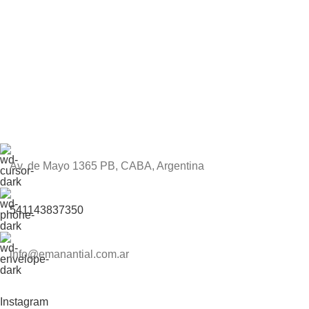
Av. de Mayo 1365 PB, CABA, Argentina
541143837350
info@emanantial.com.ar
Instagram