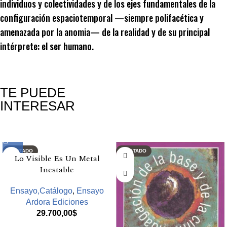
individuos y colectividades y de los ejes fundamentales de la
configuración espaciotemporal —siempre polifacética y
amenazada por la anomia— de la realidad y de su principal
intérprete: el ser humano.
TE PUEDE
INTERESAR
Productos relacionados
AGOTADO
AGOTADO
Lo Visible Es Un Metal
Inestable
Ensayo,Catálogo
,
Ensayo
Ardora Ediciones
29.700,00
$