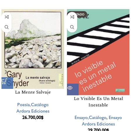
Productos relacionados
AGOTADO
La Mente Salvaje
Lo Visible Es Un Metal
Poesía,Catálogo
Inestable
Ardora Ediciones
26.700,00
$
Ensayo,Catálogo
,
Ensayo
Ardora Ediciones
29.700,00
$