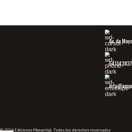
Av. de May
54114383
info@eman
© 2026 Ediciones Manantial. Todos los derechos reservados