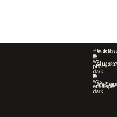
Av. de May
54114383
info@eman