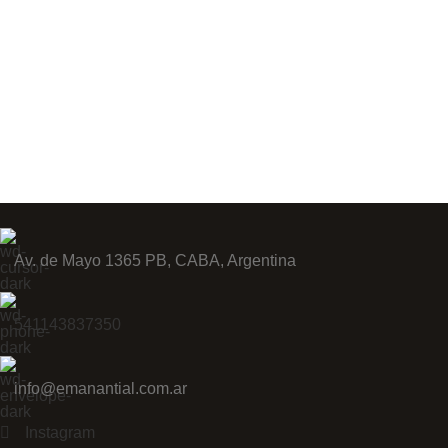
Av. de Mayo 1365 PB, CABA, Argentina
541143837350
info@emanantial.com.ar
Instagram