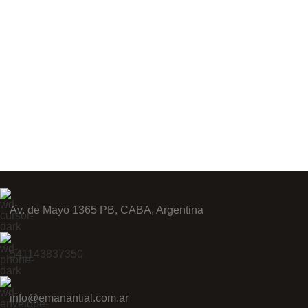
Av. de Mayo 1365 PB, CABA, Argentina
541143837350
info@emanantial.com.ar