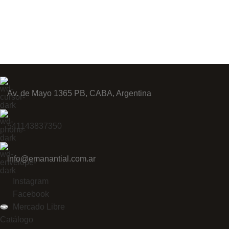
Av. de Mayo 1365 PB, CABA, Argentina
541143837350
info@emanantial.com.ar
Instagram
Facebook
Mercado Libre
Catálogo