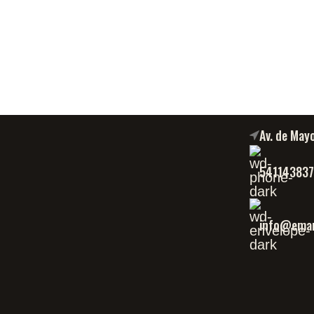
Av. de May
54114383
info@eman