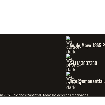
Av. de Mayo 1365 
541143837350
info@emanantial.
© 2026 Ediciones Manantial. Todos los derechos reservados