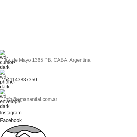
Av. de Mayo 1365 PB, CABA, Argentina
541143837350
info@emanantial.com.ar
Instagram
Facebook