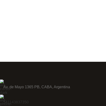
Av. de Mayo 1365 PB, CABA, Argentina
541143837350