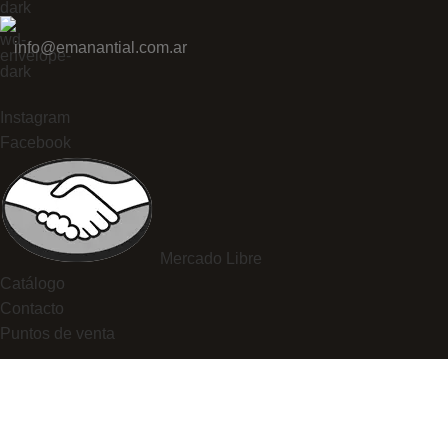
info@emanantial.com.ar
Instagram
Facebook
Mercado Libre
Catálogo
Contacto
Puntos de venta
© 2026 Ediciones Manantial. Todos los
reservados